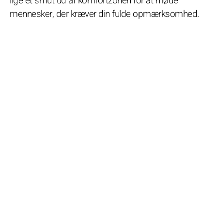
lige et smut ud af komfortzonen for at møde
mennesker, der kræver din fulde opmærksomhed.