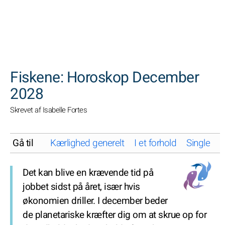
SØGNINGER
Fiskene: Horoskop December
2028
Skrevet af Isabelle Fortes
Gå til
Kærlighed generelt
I et forhold
Single
K
Det kan blive en krævende tid på
jobbet sidst på året, især hvis
økonomien driller. I december beder
de planetariske kræfter dig om at skrue op for